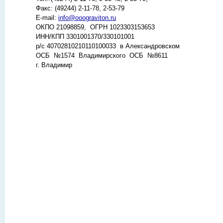
Факс: (49244) 2-11-78, 2-53-79
E-mail:
i
nfo@ooograviton.ru
ОКПО 21098859, ОГРН 1023303153653
ИНН/КПП 3301001370/330101001
р/с 40702810210110100033 в Александровском
ОСБ №1574 Владимирского ОСБ №8611
г. Владимир